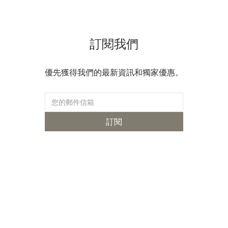
Jacket，將它放進自然肩、輕量而帶有整齊感的夏季西裝語境；
Vintage Ivy Button-Down，則回到經典美式校園風格裡最熟悉的藍
白條紋襯衫。Kenneth Field 的 DB Seersucker，則以更有輪廓的雙
訂閱我們
排扣設計，讓帶有起伏的布面呈現另一種成熟而鬆弛的樣子。從一
件襯衫開始，或直接穿上一件夏季外套，都是體驗 Seersucker 的好
方式。
優先獲得我們的最新資訊和獨家優惠。
訂閱