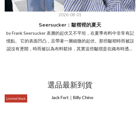
2026-08-01
Seersucker：皺褶裡的夏天
by Frank Seersucker 表層的起伏又不平坦，在夏季布料中非常有記
憶點。 它的表面凹凸，且帶著一層細微的起伏。那些皺褶時而被誤
認沒有燙開，時而被以為布料鬆掉，其實這些皺摺是在織布時透過
不同張力的紗線形成。一部分布面收縮，一部分布面保持平順，於
是產生了泡泡般的紋理。中文常稱它為泡泡紗或皺紋布，大致也抓
住了它的視覺印象。 這種皺褶讓 Seersucker 和一般薄棉布有了不
同的身體感，布料不會完整貼在皮膚上，衣服與身體之間留下細小
選品最新到貨
的空氣層。人在夏天出汗時，這一點差異會變得明顯，感受比較不
會因為汗水而感覺布料黏膩。它沒有靠厚度、垂墜或挺度來建立特
Limited Stock
殊的觸感，而是透過表面的凹凸，讓布料與身體間帶著一點距
離。 Seersucker 這個名字的來源，也和觸感有關。它普遍被認為來
自波斯語 shir o shakkar，意思是「牛奶與糖」。牛奶指向平滑的部
分，糖則指向帶有顆粒感、皺縮感的部分。這個敘述的著很直觀的
畫面，也幾乎像是對布面的直接描述：一邊柔和，一邊粗糙；一邊