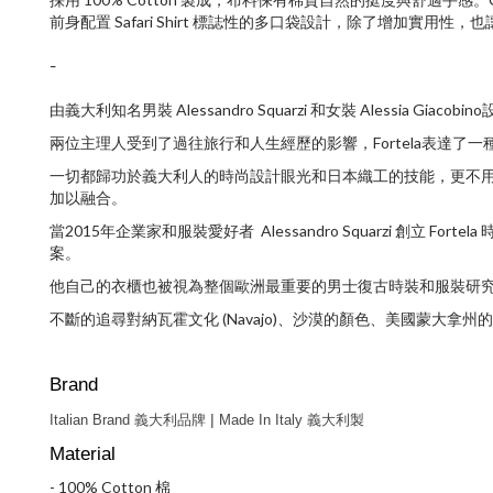
前身配置 Safari Shirt 標誌性的多口袋設計，除了增加實用
-
由義大利知名男裝
Alessandro Squarzi
和女裝
Alessia Giacobino
兩位主理人受到了過往旅行和人生經歷的影響，
Fortela
表達了一
一切都歸功於義大利人的時尚設計眼光和日本織工的技能，更不
加以融合。
當
2015
年企業家和服裝愛好者
Alessandro Squarzi
創立
Fortela
案。
他自己的衣櫃也被視為整個歐洲最重要的男士復古時裝和服裝研
不斷的追尋對納瓦霍文化 (Navajo)、沙漠的顏色、美國蒙大
Brand
|
Italian Brand 義大利品牌 
 Made In 
Italy
義大利
製
Material
- 100% Cotton 棉