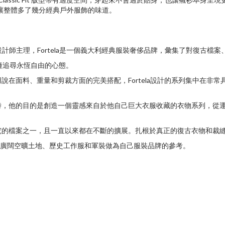
性，也讓整體多了幾分經典戶外服飾的味道。
設計師主理，
Fortela
是一個義大利經典服裝奢侈品牌，彙集了對復古檔案
種追尋永恆自由的心態。
用說在面料、重量和剪裁方面的完美搭配，
Fortela
設計的系列集中在非常
時，他的目的是創造一個靈感來自於他自己巨大衣服收藏的衣物系列，
從
究的檔案之一，且一直以來都在不斷的擴展。扎根於真正的復古衣物和裁
拿州的廣闊空曠土地、歷史工作服和軍裝做為自己服裝品牌的參考。