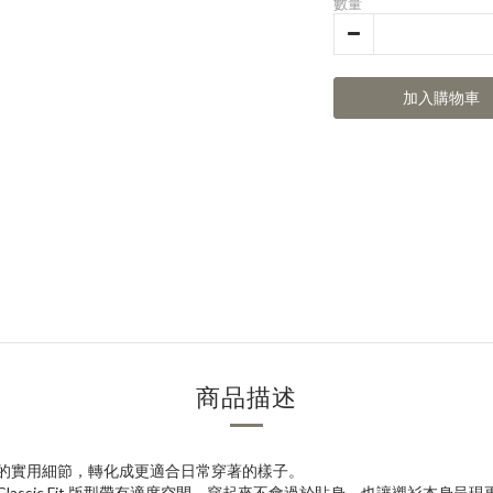
數量
加入購物車
商品描述
衫中常見的實用細節，轉化成更適合日常穿著的樣子。
。Classic Fit 版型帶有適度空間，穿起來不會過於貼身，也讓襯衫本身