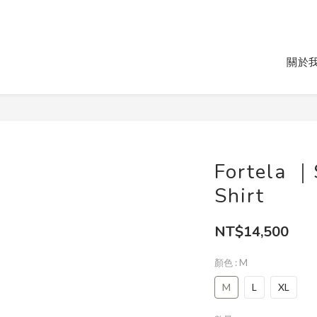
關於
Fortela ｜
Shirt
NT$14,500
顏色
: M
M
L
XL