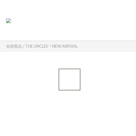
全部商品
/
THE UNCLES'
/
NEW ARRIVAL