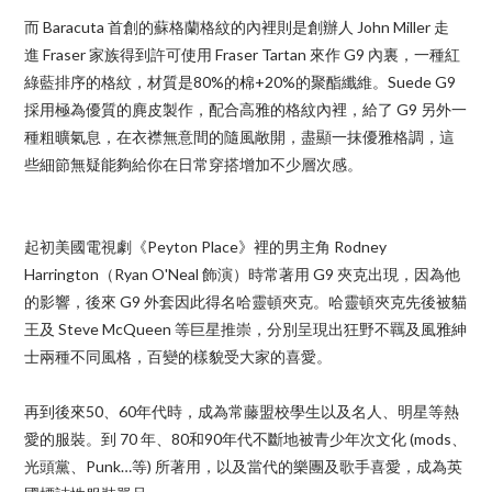
而
Baracuta
首創的蘇格蘭格紋的內裡則是創辦人
John Miller
走
進
Fraser
家族得到許可使用
Fraser Tartan
來作
G9 內
裏，一種紅
綠藍排序的格紋，材質是
80%
的棉
+20%
的聚酯纖維。
Suede G9
採用極為優質的麂皮製作，配合高雅的
格紋內裡，給了
G9 另外一
種粗曠氣息
，在衣襟無意間的隨風敞開，盡顯一抹優雅格調，這
些細節無疑能夠給你在日常穿搭增加不少層次感。
起初美國電視劇《
Peyton Place
》裡的男主角
Rodney
Harrington
（
Ryan O'Neal
飾演）時常著用
G9
夾克出現，因為他
的影響，後來
G9
外套因此得名哈靈頓夾克。哈靈頓夾克先後被貓
王及
Steve McQueen 等巨星推崇
，分別呈現出狂野不羈及風雅紳
士兩種不同風格，百變的樣貌受大家的喜愛。
再到後來
50
、
60
年代時，成為常藤盟校學生以及名人、明星等熱
愛的服裝。到
70
年、
80
和
90
年代
不斷地被青少年次文化
(mods
、
光頭黨、
Punk…
等
)
所著用，以及當代的樂團及歌手喜愛，成為英