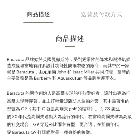
商品描述
送貨及付款方式
商品描述
Baracuta
品牌始於英國曼徹斯特，受到經常性的降水和潮溼氣候
造成曼城當地有許多設計功能性防雨衣物的廠商，而其中的一家
就是
Baracuta
，由兄弟倆
John
和
Isaac Miller
共同打理，當時的
主要業務是爲
Burberry
和
Aquascutum
等品牌生產雨衣。
Baracuta
的兩位創始人是高爾夫球的狂熱愛好者，設計出專為打
高爾夫球時穿著，並主打輕量短版防水運動外套，其中最著名的
型號為
G9
《
其中
G
就是高爾夫
golf
的縮寫》。
而
G9 誕生
的
30
年代是高爾夫運動大為流行的年代，在當時高爾夫球為高級
的社交場合，
G9
穿起來比雨衣有型、更合適，在那個年代
穿
Baracuta G9
打球絕對是一種身份的象徵。