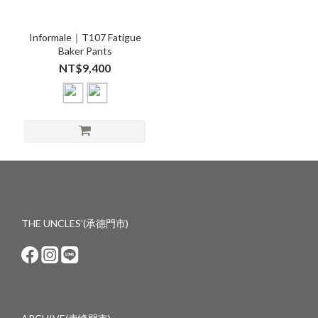
Informale｜T107 Fatigue
Baker Pants
NT$9,400
THE UNCLES'(承德門市)