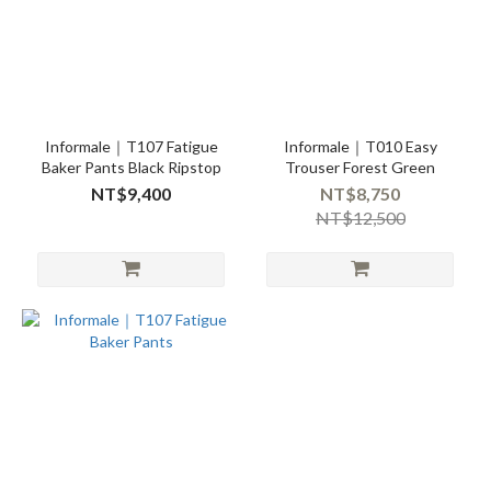
Informale｜T107 Fatigue
Informale｜T010 Easy
Baker Pants Black Ripstop
Trouser Forest Green
NT$9,400
NT$8,750
NT$12,500