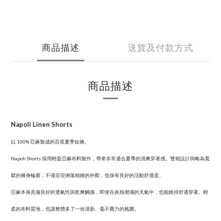
商品描述
送貨及付款方式
商品描述
Napoli Linen Shorts
以 100% 亞麻製成的百搭夏季短褲。
Napoli Shorts 採用輕盈亞麻布料製作，帶來非常適合夏季的清爽穿著感。雙褶設計與略為寬
鬆的褲身輪廓，不僅呈現俐落精緻的外觀，也保有良好的活動舒適度。
亞麻本身具備良好的透氣性與乾爽觸感，即使在炎熱潮濕的天氣中，也能維持舒適穿著。輕
柔的布料質地，也讓整體多了一份清新、毫不費力的氛圍。