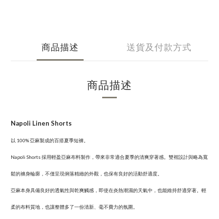
商品描述
送貨及付款方式
商品描述
Napoli Linen Shorts
以 100% 亞麻製成的百搭夏季短褲。
Napoli Shorts 採用輕盈亞麻布料製作，帶來非常適合夏季的清爽穿著感。雙褶設計與略為寬
鬆的褲身輪廓，不僅呈現俐落精緻的外觀，也保有良好的活動舒適度。
亞麻本身具備良好的透氣性與乾爽觸感，即使在炎熱潮濕的天氣中，也能維持舒適穿著。輕
柔的布料質地，也讓整體多了一份清新、毫不費力的氛圍。