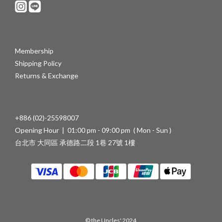
Membership
Shipping Policy
Returns & Exchange
+886 (02)-25598007
Opening Hour | 01:00 pm - 09:00 pm ( Mon - Sun )
台北市 大同區 承德路二段 1巷 27號 1樓
© the Uncles' 2024