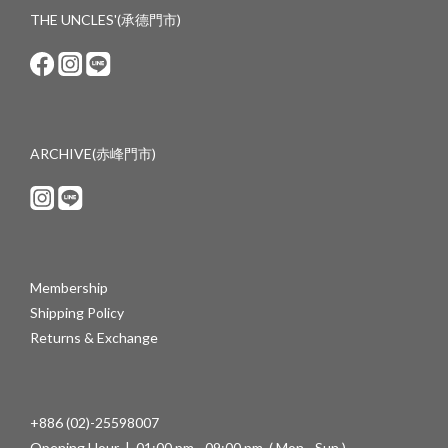
THE UNCLES'(承德門市)
ARCHIVE(赤峰門市)
Membership
Shipping Policy
Returns & Exchange
+886 (02)-25598007
Opening Hour | 01:00 pm - 09:00 pm ( Mon - Sun )