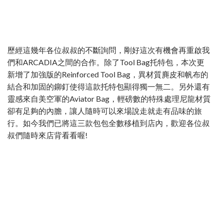
歷經這幾年各位叔叔的不斷詢問，剛好這次有機會再重啟我
們和ARCADIA之間的合作。除了Tool Bag托特包，本次更
新增了加強版的Reinforced Tool Bag，異材質麂皮和帆布的
結合和加固的鉚釘使得這款托特包顯得獨一無二。另外還有
靈感來自美空軍的Aviator Bag，輕磅數的特殊處理尼龍材質
卻有足夠的內膽，讓人隨時可以來場說走就走有品味的旅
行。如今我們已將這三款包包全數移植到店內，歡迎各位叔
叔們隨時來店背看看喔!