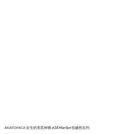
ANATOMICA 女生的美尻神褲
618 Marilyn
也赫然在列