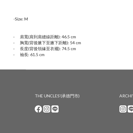
-Size: M
·
肩
寬
(
肩到肩縫線距離): 46.5 cm
·
胸
寬
(
背後腋下至腋下距離): 54 cm
·
長度
(背後領緣至衣襬)
: 74.5
cm
·
袖長:
61.5 cm
THE UNCLES'(承德門市)
ARCH