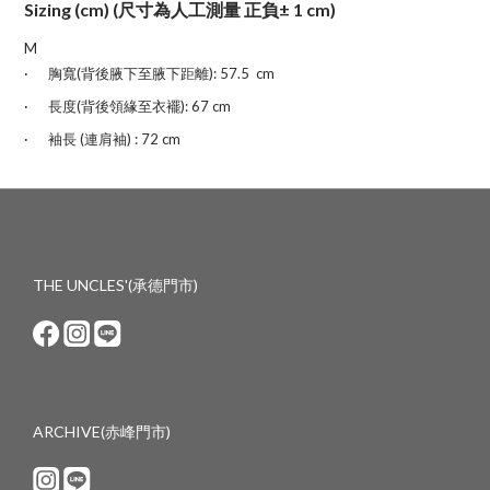
Sizing (cm) (尺寸為人工測量 正負± 1 cm)
M
·
胸
寬
(
背後腋下至腋下距離): 57.5 cm
·
長度
(背後領緣至衣襬)
: 67
cm
·
袖長 (連肩袖) :
72 cm
THE UNCLES'(承德門市)
ARCHIVE(赤峰門市)