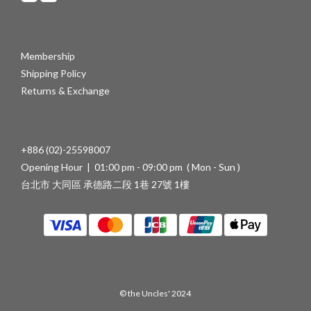
Membership
Shipping Policy
Returns & Exchange
+886 (02)-25598007
Opening Hour | 01:00 pm - 09:00 pm ( Mon - Sun )
台北市 大同區 承德路二段 1巷 27號 1樓
© the Uncles' 2024