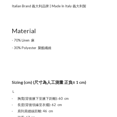
Italian Brand 義大利
品牌
| Made In
Italy
義大利
製
Material
- 70% Linen
麻
- 30% Polyester 聚酯纖維
Sizing (cm) (尺寸為人工測量 正負± 1 cm)
Ｌ
·
胸
寬
(
背後腋下至腋下距離): 60 cm
·
長度
(背後領緣至衣襬)
: 62
cm
·
肩到肩縫線距離:
46 cm