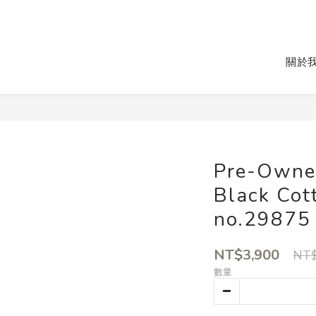
關於
Pre-Owne
Black Cot
no.29875
NT$3,900
NT$
數量