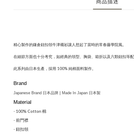
商品描述
精心製作的鎌倉鈕扣領牛津襯衫讓人想起了當時的常春藤學院風。
在細節方面也十分考究，如經典的領型、胸袋、箱折以及六顆鈕扣等配置。版
此系列由日本生產，採用 100% 純棉面料製作。
Brand
|
Japanese Brand 日本品牌 
 Made In Japan 日本
製
Material
- 100% Cotton 棉
- 前門襟
- 鈕扣領