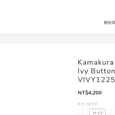
關於
Kamakura 
Ivy Butt
VIVY122
NT$4,200
尺寸
: 14 1/2
14
14 1/2
15