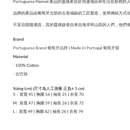
Portuguese Flannel 產品
的靈感來自於周邊地區和生活在那裡的
品牌的產品由葡萄牙北部的古老城鎮的工匠製造，使用傳統方式
不盲目跟隨潮流，其的靈感啟發自來自海岸和山區的人們，他們
Brand
Portuguese Brand 葡萄牙品牌 
|
 Made In Portugal 
葡萄牙
製
Material
- 100%
Cotton
- 古巴領
Sizing (cm) (尺寸為人工測量 正負
±
1 cm)
S：
肩寬 45 |
胸圍 56 | 袖長 25 | 衣長 70
M:
肩寬 47 |
胸圍 59 | 袖長 26 | 衣長 72
L :
肩寬 49 |
胸圍 62 | 袖長 26 | 衣長 74