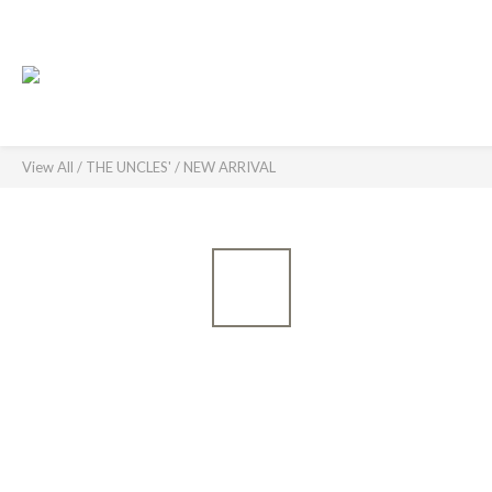
View All
/
THE UNCLES'
/
NEW ARRIVAL