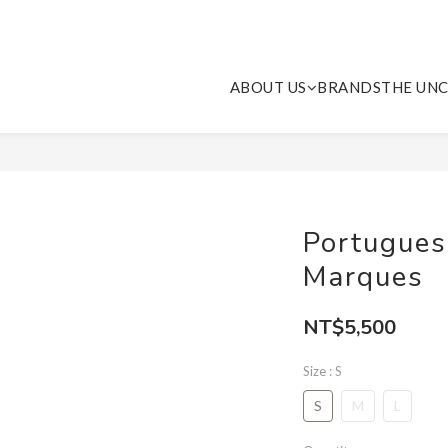
ABOUT US
BRANDS
THE UNC
Portugues
Marques
NT$5,500
Size
: S
S
M
L