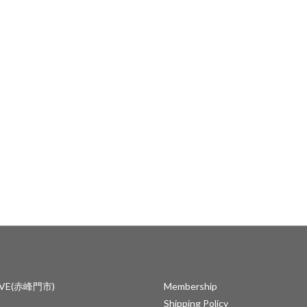
IVE(赤峰門市)
Membership
Shipping Policy