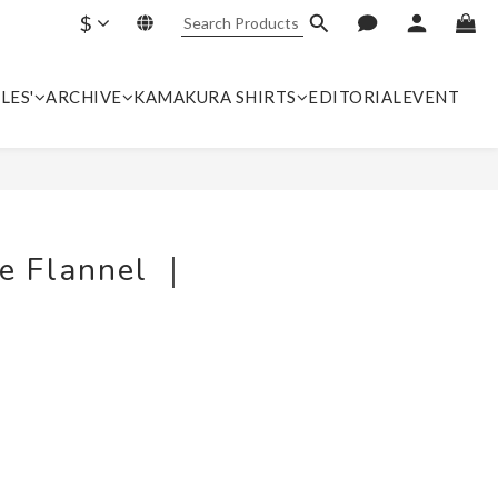
$
LES'
ARCHIVE
KAMAKURA SHIRTS
EDITORIAL
EVENT
BUY NOW
e Flannel ｜