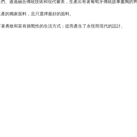
人們。通過融合傳統技術和現代審美，生產出有著葡萄牙傳統故事薰陶的
生產的獨家面料，且只選擇最好的面料。
有著勇敢和富有挑戰性的生活方式；從而產生了永恆而現代的設計。