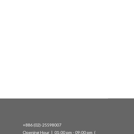
+886 (02)-25598007
Opening Hour | 01:00 pm - 09:00 pm (