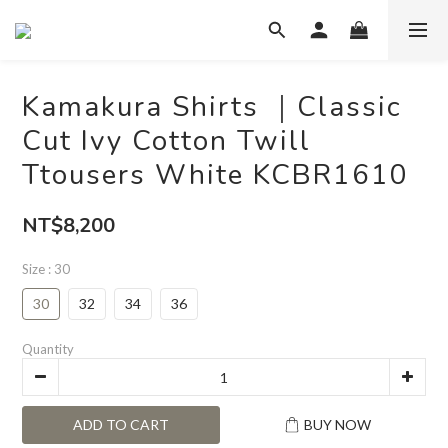
Kamakura Shirts ｜Classic
Cut Ivy Cotton Twill
Ttousers White KCBR1610
NT$8,200
Size
: 30
30
32
34
36
Quantity
ADD TO CART
BUY NOW