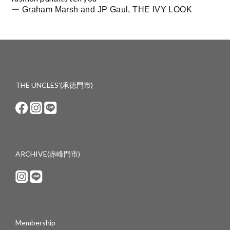
ー Graham Marsh and JP Gaul, THE IVY LOOK
THE UNCLES'(承德門市)
ARCHIVE(赤峰門市)
Membership