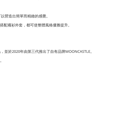
可以營造出簡單而精緻的感覺。
搭配襯衫外套
，都可使整體風格優雅提升。
2020
MOONCASTLE
品，並於
年由第三代推出了自有品牌
。
。