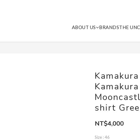
ABOUT US
BRANDS
THE UNC
Kamakura
Kamakura 
Mooncastl
shirt Gr
NT$4,000
Size
: 46