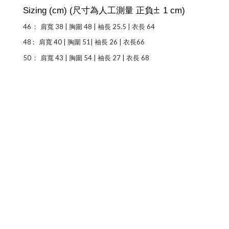
±
Sizing (cm) (
尺寸為人工測量
正負
1 cm)
46 : 肩寬
38 |
胸圍
48 |
袖長
25.5 |
衣長
64
48 :
肩寬 40 |
胸圍
51|
袖長
26 |
衣長
66
50 :
肩寬 43 |
胸圍
54 |
袖長
27 |
衣長
68