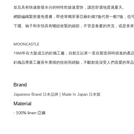
並且具有快速散發水分的特性
乾燥速度快，讓您舒適地度過夏天。
網眼編織緊密避免透膚，
即使單獨穿著亞麻
針織
T
恤
代替一般
T
恤，也
下擺、袖子和衣領具有螺紋收緊的細節，不管是
春夏的夾克，或是拿來
MOONCASTLE
1966
年在大阪成立的針織工廠，自創立以來一直在製造與時俱進的產
針織品專業工廠長年累積的技術與經驗
，
不斷創造深受人們喜愛的單品
Brand
|
Japanese Brand 日本品牌
Made In Japan 日本
製
Material
- 100% linen 亞麻