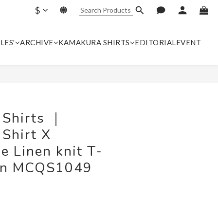
$
LES'
ARCHIVE
KAMAKURA SHIRTS
EDITORIAL
EVENT
BUY NOW
 Shirts ｜
Shirt X
e Linen knit T-
een MCQS1049