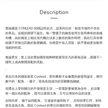
Description
蕾絲襪是 CONLEAD 的標誌性款式，該系列出於「創造市場尚不存在
的單品」這樣的期望下誕生。每一雙襪子的織造使用古老而稀有的老織
布機，由於織造上相比現代機台須多上數倍的製作時間，因此它具有傳
統襪子所無法匹敵的紮實觸感。在棉質中加入尼龍，賦予蕾絲更加耐用
強韌的特質。
無論男女，套上這款蕾絲襪皆能夠輕鬆展現非凡的著裝品味，讓襪子一
躍而上成為整體搭配的亮點。
-
來自日本的襪裝新星 Conlead，受到
奧斯卡金像獎的啟發而誕生，將印
象中的「配角」- 襪子，視為造就成功的至關勝負關鍵。
領獎台上受到關注的不僅僅是主演，
一部電影要被譽為佳作，
必須要
有一個出色的配角 ，既
可以鞏固主角，又可以增加作品的深度。
在時尚界，
襪子如同配角。
它連接衣服和鞋子，
共同領導它們，有時
甚至成為主角。因此 Conlead 的專注於襪款而生，將造型的關鍵聚焦